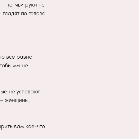
— те, чьи руки не
 гладят по голове
.
но всё равно
чтобы мы не
рые не успевают
 — женщины,
арить вам кое-что