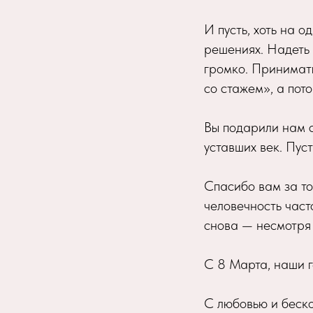
И пусть, хоть на о
решениях. Надеть 
громко. Принимать
со стажем», а пото
Вы подарили нам с
уставших век. Пуст
Спасибо вам за то,
человечность часто
снова — несмотря 
С 8 Марта, наши г
С любовью и беск