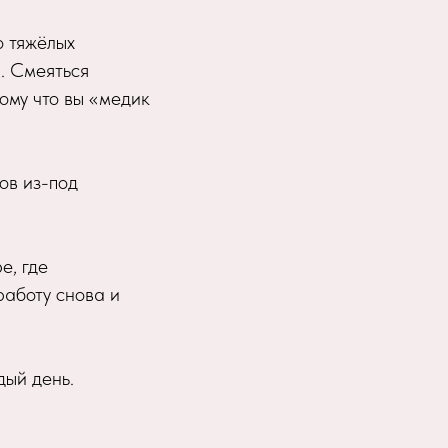
о тяжёлых
». Смеяться
ому что вы «медик
ов из-под
е, где
работу снова и
дый день.