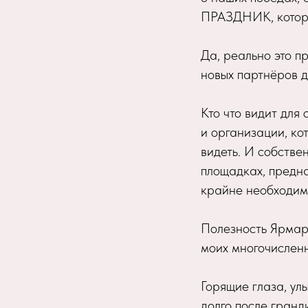
ПРАЗДНИК, котор
Да, реально это п
новых партнёров д
Кто что видит для
и организации, ко
видеть. И собстве
площадках, предн
крайне необходим
Полезность Ярмарк
моих многочисленн
Горящие глаза, ул
долго после гранд