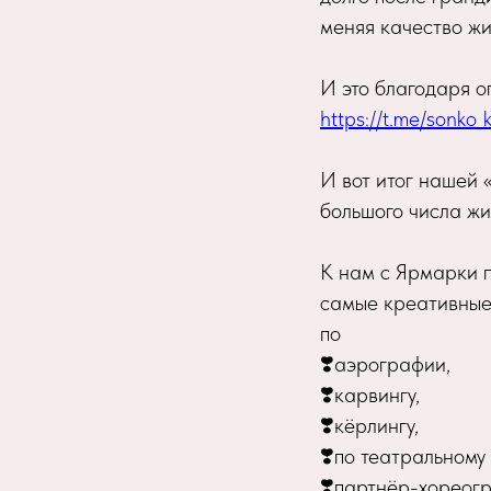
меняя качество жи
И это благодаря 
https://t.me/sonko
И вот итог нашей 
большого числа жи
К нам с Ярмарки п
самые креативные
по
❣️аэрографии,
❣️карвингу,
❣️кёрлингу,
❣️по театральному
❣️партнёр-хореогр