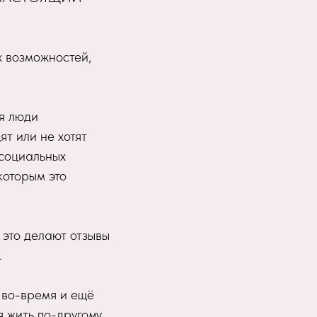
х возможностей,
ся люди
ят или не хотят
 социальных
которым это
 это делают отзывы
.
 во-время и ещё
 жить по-другому,