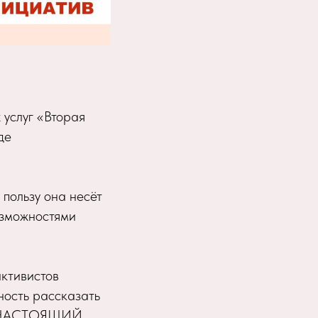
услуг «Вторая
де
пользу она несёт
озможностями
активистов
ность рассказать
это НАСТОЯЩИЙ