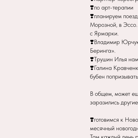
❣️по арт-терапии
❣️планируем поезд
Морозной, в Эссо.
с Ярмарки.
❣️Владимир Юрчук
Беринга».
❣️Трушин Илья нам
❣️Галина Кравченк
бубен попризывать
В общем, может ещ
заразились другие
❣️готовимся к Нов
месячный новогод
Там каждый день 