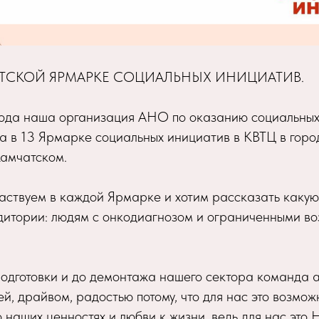
АТСКОЙ ЯРМАРКЕ СОЦИАЛЬНЫХ ИНИЦИАТИВ.
года наша организация АНО по оказанию социальных 
а в 13 Ярмарке социальных инициатив в КВТЦ в горо
амчатском.
аствуем в каждой Ярмарке и хотим рассказать какую 
дитории: людям с онкодиагнозом и ограниченными в
одготовки и до демонтажа нашего сектора команда 
й, драйвом, радостью потому, что для нас это возмож
 о наших ценностях и любви к жизни, ведь для нас 