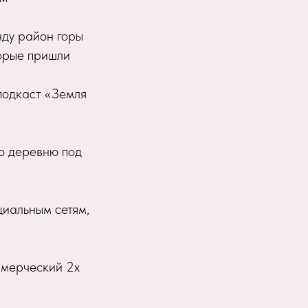
нду район горы
торые пришли
подкаст «Земля
ую деревню под
циальным сетям,
ммерческий 2х