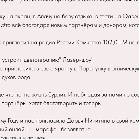
ку на океан, в Апачу на базу отдыха, в гости на Фазе
 Это всё благодаря новым партнёрам и донорам, ко
 пригласил на радио России Камчатка 102,0 FM на 
 устроит цветотерапию" Лазер-шоу".
о пригласила в свою ярангу в Паратунку в этническ
 духов рода.
ё что-то, но жизнь бурлит. И наблюдая за нами по со
 партнёры, хотят благотворить и теперь
ому Году и нас пригласила Дарья Никитина в свой ко
ний онлайн — марафон безоплатно.
розыгрыши призов.