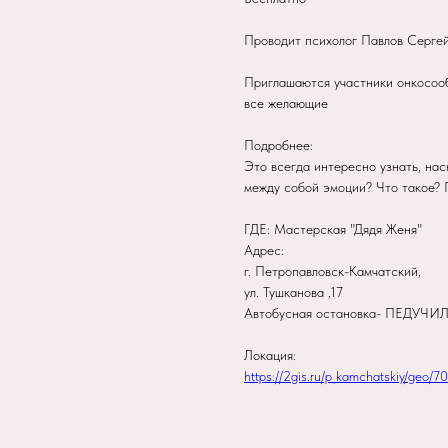
Проводит психолог Павлов Серге
Приглашаются участники онкосоо
все желающие
Подробнее:
Это всегда интересно узнать, нас
между собой эмоции? Что такое? 
ГДЕ: Мастерская "Дядя Женя"
Адрес:
г. Петропавловск-Камчатский,
ул. Тушканова ,17
Автобусная остановка- ПЕДУЧ
Локация:
https://2gis.ru/p_kamchatskiy/ge