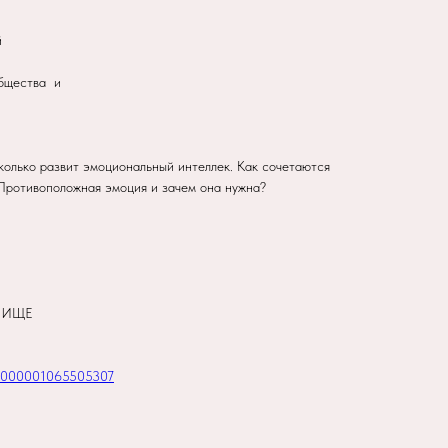
й
бщества и
колько развит эмоциональный интеллек. Как сочетаются
Противоположная эмоция и зачем она нужна?
ИЛИЩЕ
o/70000001065505307