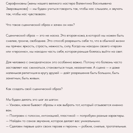
Серафимовны (жены нашего великого мастера Валентина Васильевича
Зверовщикова) — мы будем учиться говорить так, чтобы нас слышали, и звучать
так, чтобы нас чувствовали.
Что такое сценический образ и зачем он нам?
Сценический образ — это не маска. Это вторая кожа, в которой мы можем быть
смелее, громче, свободнее. Это способ разрешить себе то, что в обычной жизни
мы прячем: яркость, страсть, нежность, силу. Когда мы находим своего «героя»
или «героиню», мы находим часть себя, которая раньше боялась выйти на свет.
Для человека с онкодиагнозом это особенно важно. Потому что болезнь часто
заставляет нас сжиматься, становиться тише, незаметнее. А сцена — и даже
маленькая репетиция в кругу друзей — даёт разрешение быть большим, быть
заметным, быть живым.
Как создать свой сценический образ?
Мы будем делать это шаг за шагом:
— Узнаем, какие бывают образы и как выбрать тот, который отзывается именно
вам.
— Поиграем с голосом, интонацией, пластикой — попробуем разные характеры.
— Найдём то самое звучание, которое делает вас уникальными.
— Сделаем первые шаги своих героев и героинь — робкие, смелые, трогательные.