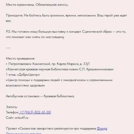
Места ограничены. Обязательная запись.
Приходите. Не бойтесь быть громкими, яркими, непохожими. Ваш герой уже ждёт
вас.
P.S. Мы готовим нашу большую выставку и концерт. Сценический образ — это то,
что поможет нам сиять по-настоящему.
---
Место проведения:
г. Петропавловск-Камчатский, пр. Карла Маркса, д. 33/1
«Камчатская краевая научная библиотека имени С.П. Крашенинникова»
1 этаж, «ДоброЦентр»
«Центр помощи и поддержки людей с онкодиагнозом и ограниченными
возможностями здоровья»
Автобусная остановка — Краевая библиотека.
Запись:
Телефон:
+7 (963)-832-61-00
Сайт: onko41.ru
Проект «Сказка как лекарство» реализуется при поддержке
Фонда
Президентских грантов.