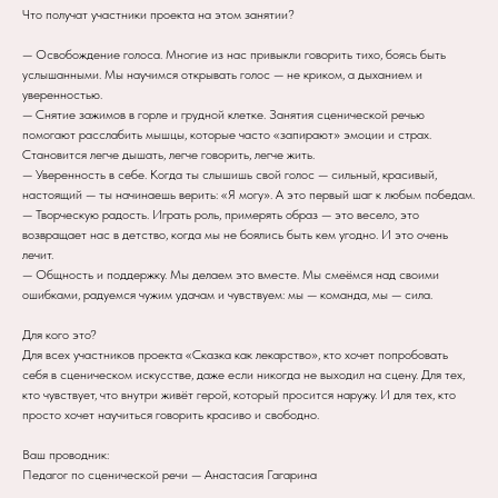
Что получат участники проекта на этом занятии?
— Освобождение голоса. Многие из нас привыкли говорить тихо, боясь быть
услышанными. Мы научимся открывать голос — не криком, а дыханием и
уверенностью.
— Снятие зажимов в горле и грудной клетке. Занятия сценической речью
помогают расслабить мышцы, которые часто «запирают» эмоции и страх.
Становится легче дышать, легче говорить, легче жить.
— Уверенность в себе. Когда ты слышишь свой голос — сильный, красивый,
настоящий — ты начинаешь верить: «Я могу». А это первый шаг к любым победам.
— Творческую радость. Играть роль, примерять образ — это весело, это
возвращает нас в детство, когда мы не боялись быть кем угодно. И это очень
лечит.
— Общность и поддержку. Мы делаем это вместе. Мы смеёмся над своими
ошибками, радуемся чужим удачам и чувствуем: мы — команда, мы — сила.
Для кого это?
Для всех участников проекта «Сказка как лекарство», кто хочет попробовать
себя в сценическом искусстве, даже если никогда не выходил на сцену. Для тех,
кто чувствует, что внутри живёт герой, который просится наружу. И для тех, кто
просто хочет научиться говорить красиво и свободно.
Ваш проводник:
Педагог по сценической речи — Анастасия Гагарина