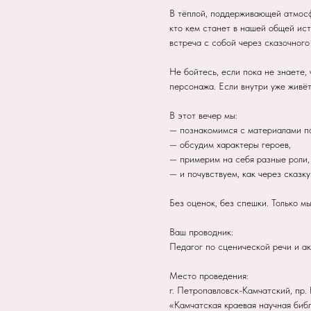
В тёплой, поддерживающей атмосф
кто кем станет в нашей общей ис
встреча с собой через сказочного 
Не бойтесь, если пока не знаете,
персонажа. Если внутри уже живё
В этот вечер мы:
— познакомимся с материалами п
— обсудим характеры героев,
— примерим на себя разные роли,
— и почувствуем, как через сказк
Без оценок, без спешки. Только м
Ваш проводник:
Педагог по сценической речи и а
Место проведения:
г. Петропавловск-Камчатский, пр. 
«Камчатская краевая научная биб