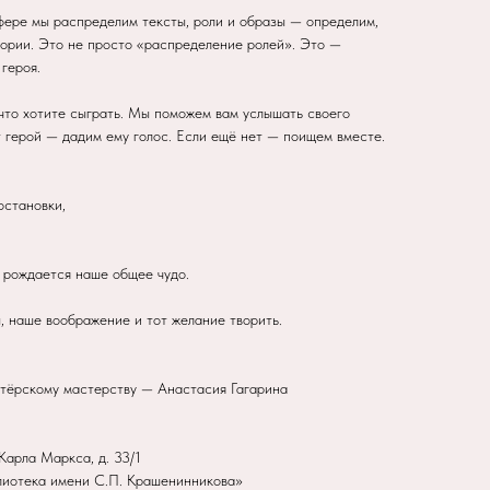
ере мы распределим тексты, роли и образы — определим,
тории. Это не просто «распределение ролей». Это —
героя.
 что хотите сыграть. Мы поможем вам услышать своего
т герой — дадим ему голос. Если ещё нет — поищем вместе.
остановки,
у рождается наше общее чудо.
ы, наше воображение и тот желание творить.
ктёрскому мастерству — Анастасия Гагарина
Карла Маркса, д. 33/1
лиотека имени С.П. Крашенинникова»