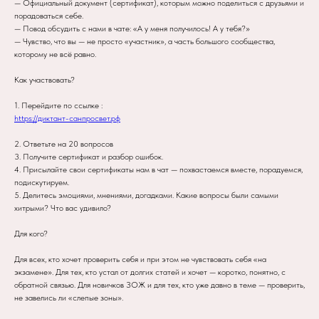
— Официальный документ (сертификат), которым можно поделиться с друзьями и
порадоваться себе.
— Повод обсудить с нами в чате: «А у меня получилось! А у тебя?»
— Чувство, что вы — не просто «участник», а часть большого сообщества,
которому не всё равно.
Как участвовать?
1. Перейдите по ссылке :
https://диктант-санпросвет.рф
2. Ответьте на 20 вопросов
3. Получите сертификат и разбор ошибок.
4. Присылайте свои сертификаты нам в чат — похвастаемся вместе, порадуемся,
подискутируем.
5. Делитесь эмоциями, мнениями, догадками. Какие вопросы были самыми
хитрыми? Что вас удивило?
Для кого?
Для всех, кто хочет проверить себя и при этом не чувствовать себя «на
экзамене». Для тех, кто устал от долгих статей и хочет — коротко, понятно, с
обратной связью. Для новичков ЗОЖ и для тех, кто уже давно в теме — проверить,
не завелись ли «слепые зоны».