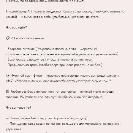
Поэтому мы поддерживаем онлайн-диктант по ЗОЖ.
Никаких лекций. Никакого занудства. Только 20 вопросов, 3 варианта ответа на
каждый — и вы узнаете о себе чуть больше, чем знали до этого.
Что вас ждёт?
📋 20 вопросов по темам:
· Здоровое питание (что реально полезно, а что — маркетинг)
· Физическая активность (как не навредить себе, двигаясь с удовольствием)
· Безопасность продуктов (читаем этикетки и не паникуем)
· Профилактика травм (чтобы спорт приносил радость, а не боль)
📜 Именной сертификат — красивое подтверждение, что вы прошли диктант.
АНО «Вторая жизнь» и наше онкосообщество участвуют. А вы с нами?
📘 Разбор ошибок с пояснениями от экспертов — никакой «галочки ради
галочки». Вы узнаете, где чуть-чуть ошиблись, и как это исправить.
Что вы получите?
— Новые знания без занудства. Коротко, ясно, по делу.
— Понимание, где в ваших привычках есть место для маленького, но важного
улучшения.